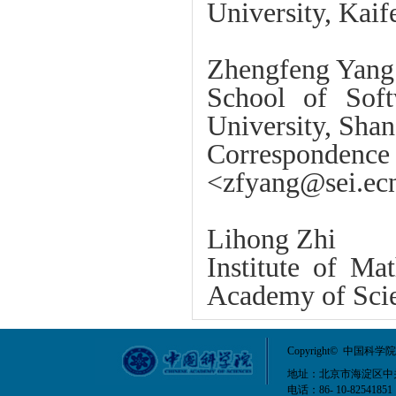
University, Kaif
Zhengfeng Yang
School of Soft
University, Shan
Correspon
<zfyang@sei.ecn
Lihong Zhi
Institute of Ma
Academy of Scie
Copyright© 中
地址：北京市海淀区中关村
电话：86- 10-82541851