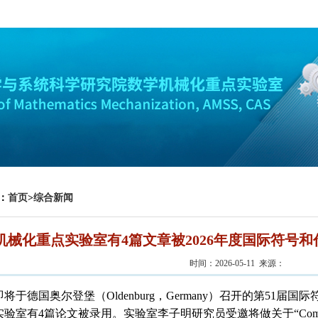
：
首页
>
综合新闻
机械化重点实验室有4篇文章被2026年度国际符号和代数计
时间：2026-05-11 来源：
即将于
德国奥尔登堡（
Oldenburg，Germany）
召开的第
51
届国际
实验室有
4
篇论文被录用。
实验室李子明研究员受邀将做关于
“Com