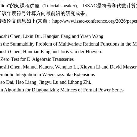
ration”的短课程讲座（Tutorial speaker)。
ISSAC是符号和代数计
了该年度符号计算方向最前沿的研究成果。
接收论文信息如下
(来自：
http://www.issac-conference.org/202
6
/pape
oshi Chen, Lixin Du, Hanqian Fang and Yisen Wang.
 the Summability Problem of Multivariate Rational Functions in the 
oshi Chen, Hanqian Fang and Joris van der Hoeven.
Zero-Test for D-Algebraic Transseries
oshi Chen, Manuel Kauers, Wenqiao Li, Xiuyun Li and David Masser
mbolic Integration in Weierstrass-like Extensions
ao Dai, Hao Liang, Jingyu Lu and Lihong Zhi.
n Algorithm for Diagonalizing Matrices of Formal Power Series