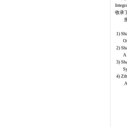
Integ
收录
1)
Sha
On
2)
Sha
A 
3)
Sha
Sy
4)
Zih
A